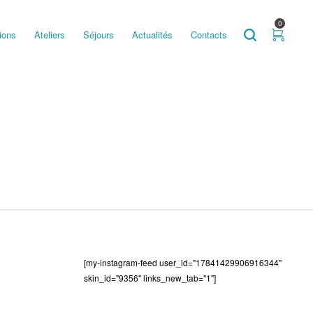
0
ions
Ateliers
Séjours
Actualités
Contacts
[my-instagram-feed user_id="17841429906916344"
skin_id="9356" links_new_tab="1"]