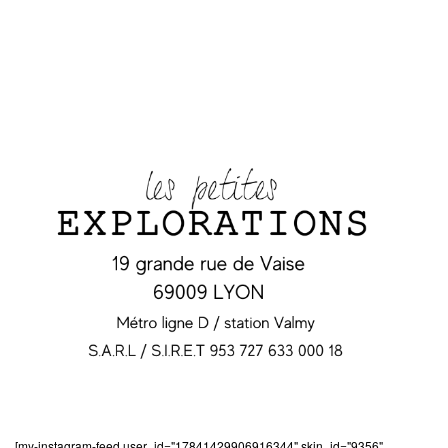
[my-instagram-feed user_id="17841429906916344" skin_id="9356"